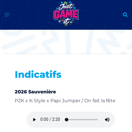
Aller
au
contenu
Indicatifs
2026 Sauvenière
PZK x K-Style x Papi Jumper / On fait la fête