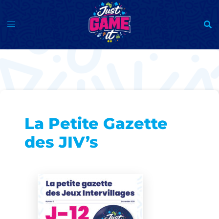
Aller
au
contenu
La Petite Gazette
des JIV’s